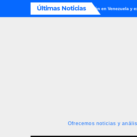
Saltar
Últimas Noticias
de aumentar su producción en Venezuela y extraer alrededor de 4
al
contenido
Ofrecemos noticias y anális