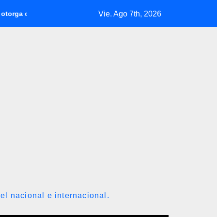
Vie. Ago 7th, 2026
 más de 1.000 comercios para apoyar a los emprendedores afectad
el nacional e internacional.