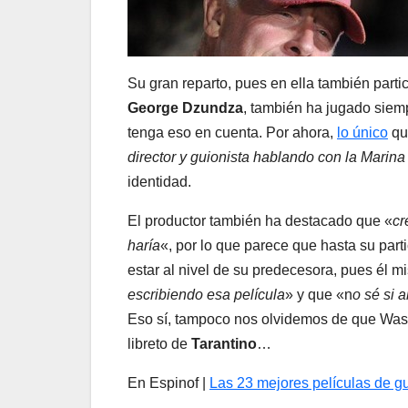
Su gran reparto, pues en ella también part
George Dzundza
, también ha jugado siemp
tenga eso en cuenta. Por ahora,
lo único
qu
director y guionista hablando con la Marina
identidad.
El productor también ha destacado que «
cr
haría
«, por lo que parece que hasta su parti
estar al nivel de su predecesora, pues él 
escribiendo esa película
» y que «n
o sé si 
Eso sí, tampoco nos olvidemos de que Wa
libreto de
Tarantino
…
En Espinof |
Las 23 mejores películas de gu