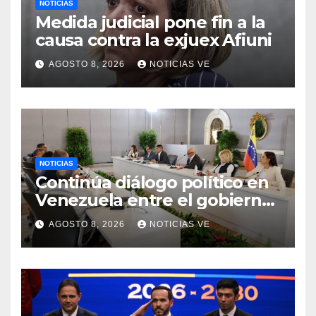
NOTICIAS
Medida judicial pone fin a la
causa contra la exjuex Afiuni
AGOSTO 8, 2026
NOTICIAS VE
NOTICIAS
Continúa diálogo político en
Venezuela entre el gobierno
y la oposición
AGOSTO 8, 2026
NOTICIAS VE