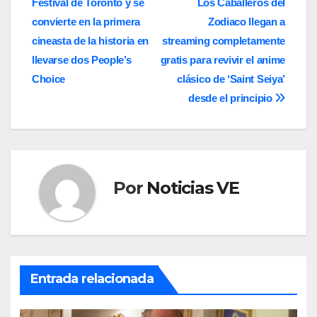
Festival de Toronto y se
Los Caballeros del
de
convierte en la primera
Zodiaco llegan a
entradas
cineasta de la historia en
streaming completamente
llevarse dos People’s
gratis para revivir el anime
Choice
clásico de ‘Saint Seiya’
desde el principio
Por
Noticias VE
Entrada relacionada