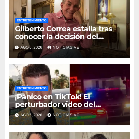
ENTRETENIMIENTO
Gilberto Correa estalla tras
conocer la decisión del
tribunal en su caso
AGO 6, 2026
NOTICIAS VE
ENTRETENIMIENTO
¡Pánico en TikTok! El
perturbador video del
famoso influencer Perez
AGO 5, 2026
NOTICIAS VE
Hilton que obligó a sus fans a
pedir ayuda médica