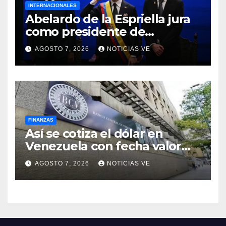
INTERNACIONALES
Abelardo de la Espriella jura
como presidente de
Colombia para el periodo
AGOSTO 7, 2026
NOTICIAS VE
2026-2030
FINANZAS
Así se cotiza el dólar en
Venezuela con fecha valor
lunes 10 de agosto de 2026
AGOSTO 7, 2026
NOTICIAS VE