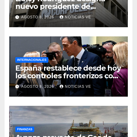
nuevo presidente de
Corpoelec y nuevo
AGOSTO 8, 2026
NOTICIAS VE
viceministro de Servicios
Eléctricos
INTERNACIONALES
España restablece desde hoy
los controles fronterizos con
Italia tras el rechazo de Roma
AGOSTO 8, 2026
NOTICIAS VE
a retirar las restricciones
FINANZAS