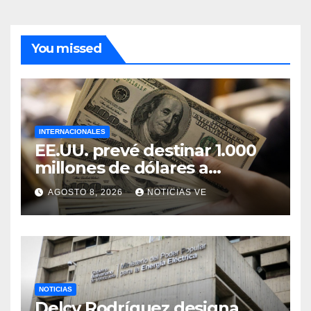
You missed
INTERNACIONALES
EE.UU. prevé destinar 1.000
millones de dólares a
Colombia para un paquete
AGOSTO 8, 2026
NOTICIAS VE
de seguridad
NOTICIAS
Delcy Rodríguez designa