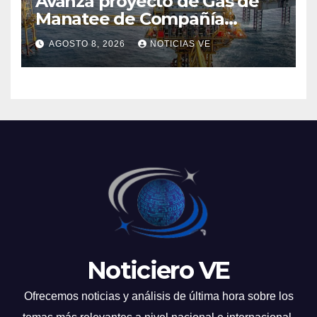
Avanza proyecto de Gas de
Manatee de Compañía
Nacional de Gas de Trinidad y
AGOSTO 8, 2026
NOTICIAS VE
Tobago
Noticiero VE
Ofrecemos noticias y análisis de última hora sobre los