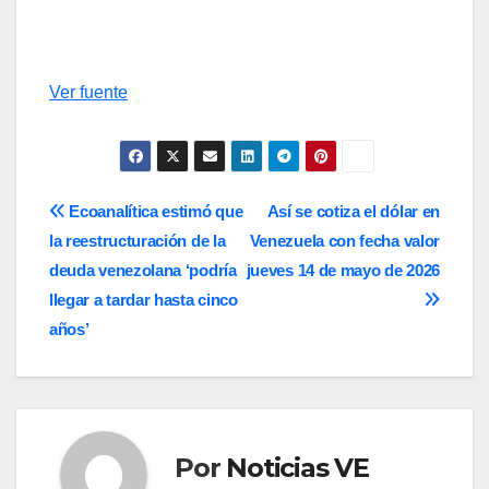
Ver fuente
Navegación
Ecoanalítica estimó que
Así se cotiza el dólar en
la reestructuración de la
Venezuela con fecha valor
de
deuda venezolana ‘podría
jueves 14 de mayo de 2026
entradas
llegar a tardar hasta cinco
años’
Por
Noticias VE