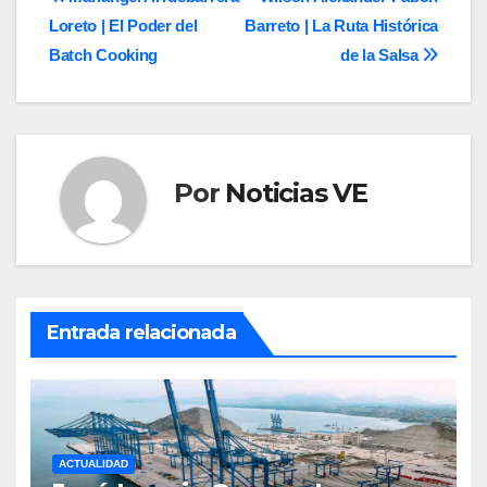
Navegación
Loreto | El Poder del
Barreto | La Ruta Histórica
de
Batch Cooking
de la Salsa
entradas
Por
Noticias VE
Entrada relacionada
ACTUALIDAD