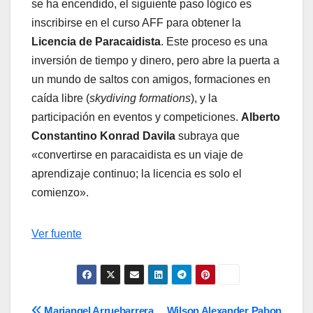
se ha encendido, el siguiente paso lógico es
inscribirse en el curso AFF para obtener la
Licencia de Paracaidista
. Este proceso es una
inversión de tiempo y dinero, pero abre la puerta a
un mundo de saltos con amigos, formaciones en
caída libre (
skydiving formations
), y la
participación en eventos y competiciones.
Alberto
Constantino Konrad Davila
subraya que
«convertirse en paracaidista es un viaje de
aprendizaje continuo; la licencia es solo el
comienzo».
Navegación
Ver fuente
de
entradas
Mariangel Arruebarrera
Wilson Alexander Pabon