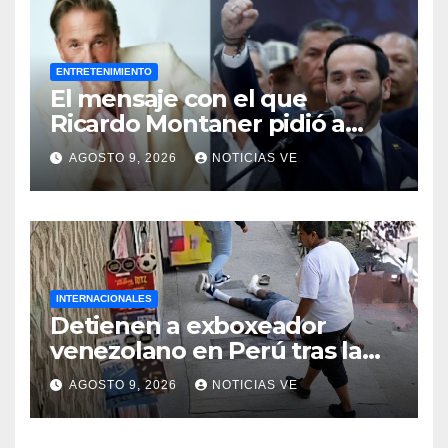
ENTRETENIMIENTO
El mensaje con el que
Ricardo Montaner pidió a
Abelardo de la Espriella
AGOSTO 9, 2026
NOTICIAS VE
ayudar a Venezuela
INTERNACIONALES
Detienen a exboxeador
venezolano en Perú tras la
muerte de mototaxista
AGOSTO 9, 2026
NOTICIAS VE
durante una riña