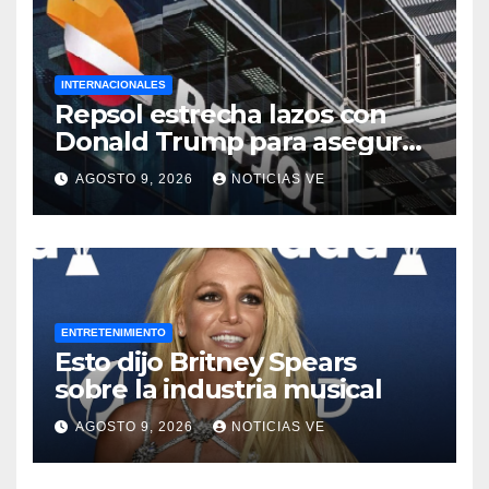
INTERNACIONALES
Repsol estrecha lazos con
Donald Trump para asegurar
negocios en Venezuela
AGOSTO 9, 2026
NOTICIAS VE
ENTRETENIMIENTO
Esto dijo Britney Spears
sobre la industria musical
AGOSTO 9, 2026
NOTICIAS VE