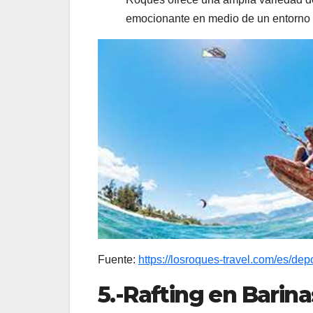
emocionante en medio de un entorno 
Fuente:
https://losroques-travel.com/es/depo
5.-Rafting en Barina