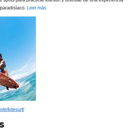
paradisíaco.
Leer más
rte/kitesurf/
s