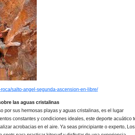
-roca/salto-angel-segunda-ascension-en-libre/
obre las aguas cristalinas
 por sus hermosas playas y aguas cristalinas, es el lugar
vientos constantes y condiciones ideales, este deporte acuático t
ealizar acrobacias en el aire. Ya seas principiante o experto, Los
spots para practicar kitesurf y disfrutar de una experiencia