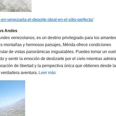
en-venezuela-el-deporte-ideal-en-el-sitio-perfecto/
los Andes
Andes venezolanos, es un destino privilegiado para los amante
es montañas y hermosos paisajes, Mérida ofrece condiciones
frutar de vistas panorámicas inigualables. Puedes tomar un vue
o y sentir la emoción de deslizarte por el cielo mientras admir
nsación de libertad y la perspectiva única que obtienes desde l
a verdadera aventura.
Leer más