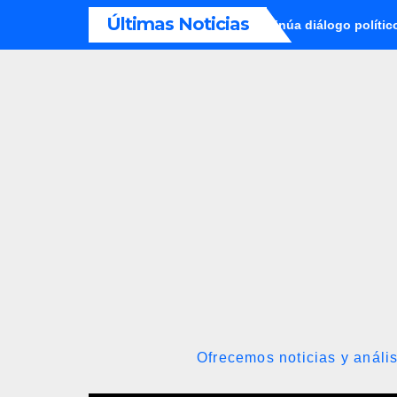
Saltar
Últimas Noticias
a contra la exjuex Afiuni
Continúa diálogo político en Venez
al
contenido
Ofrecemos noticias y anális