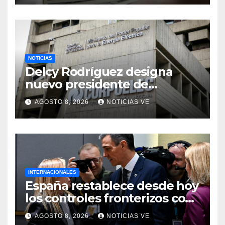
NOTICIAS
Delcy Rodríguez designa
nuevo presidente de
Corpoelec y nuevo
AGOSTO 8, 2026
NOTICIAS VE
viceministro de Servicios
Eléctricos
INTERNACIONALES
España restablece desde hoy
los controles fronterizos con
Italia tras el rechazo de Roma
AGOSTO 8, 2026
NOTICIAS VE
a retirar las restricciones