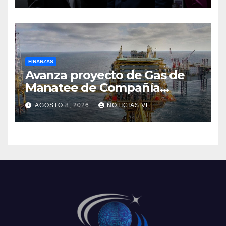
FINANZAS
Avanza proyecto de Gas de
Manatee de Compañía
Nacional de Gas de Trinidad y
AGOSTO 8, 2026
NOTICIAS VE
Tobago