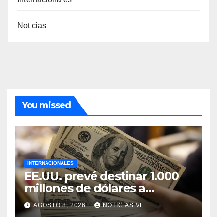
Noticias
You missed
INTERNACIONALES
EE.UU. prevé destinar 1.000
millones de dólares a
Colombia para un paquete
AGOSTO 8, 2026
NOTICIAS VE
de seguridad