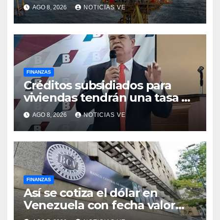
Nacional de Gas de Trinidad y
AGO 8, 2026
NOTICIAS VE
Tobago
FINANZAS
Créditos subsidiados para
viviendas tendrán una tasa de
5% y se analiza exoneración
AGO 8, 2026
NOTICIAS VE
de aranceles
FINANZAS
Así se cotiza el dólar en
Venezuela con fecha valor
lunes 10 de agosto de 2026