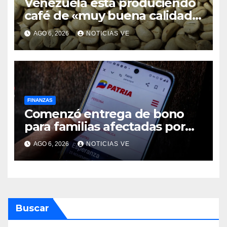
Venezuela está produciendo
café de «muy buena calidad»
que está siendo exportado a
AGO 6, 2026
NOTICIAS VE
21 países
FINANZAS
Comenzó entrega de bono
para familias afectadas por
los terremotos: Conoce el
AGO 6, 2026
NOTICIAS VE
monto
Buscar