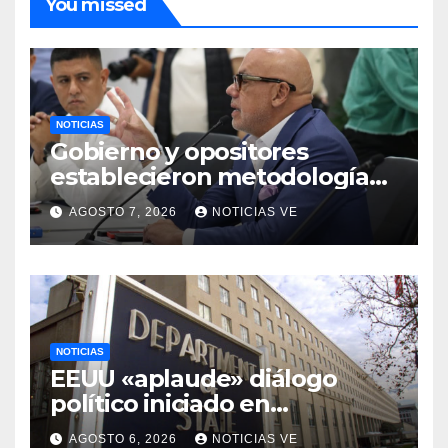
You missed
NOTICIAS
Gobierno y opositores
establecieron metodología
para el proceso de diálogo en
AGOSTO 7, 2026
NOTICIAS VE
Venezuela
NOTICIAS
EEUU «aplaude» diálogo
político iniciado en
Venezuela
AGOSTO 6, 2026
NOTICIAS VE