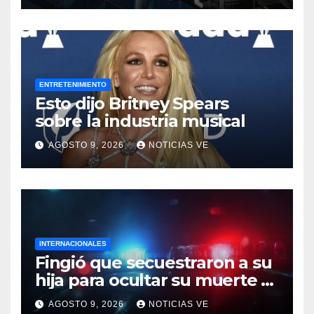
ENTRETENIMIENTO
Esto dijo Britney Spears
sobre la industria musical
AGOSTO 9, 2026
NOTICIAS VE
INTERNACIONALES
Fingió que secuestraron a su
hija para ocultar su muerte y
así la policía descubrió el
AGOSTO 9, 2026
NOTICIAS VE