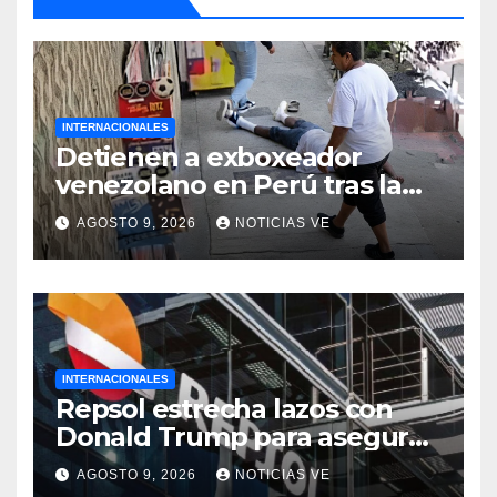
INTERNACIONALES
Detienen a exboxeador
venezolano en Perú tras la
muerte de mototaxista
AGOSTO 9, 2026
NOTICIAS VE
durante una riña
INTERNACIONALES
Repsol estrecha lazos con
Donald Trump para asegurar
negocios en Venezuela
AGOSTO 9, 2026
NOTICIAS VE