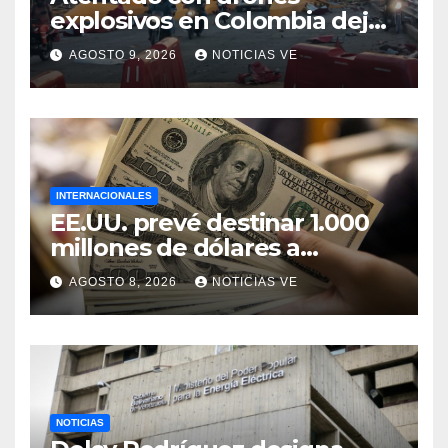
explosivos en Colombia deja
un policía muerto
AGOSTO 9, 2026
NOTICIAS VE
INTERNACIONALES
EE.UU. prevé destinar 1.000
millones de dólares a
Colombia para un paquete
AGOSTO 8, 2026
NOTICIAS VE
de seguridad
NOTICIAS