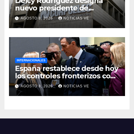
Delcy Rodríguez designa
nuevo presidente de
Corpoelec y nuevo
AGOSTO 8, 2026
NOTICIAS VE
viceministro de Servicios
Eléctricos
INTERNACIONALES
España restablece desde hoy
los controles fronterizos con
Italia tras el rechazo de Roma
AGOSTO 8, 2026
NOTICIAS VE
a retirar las restricciones