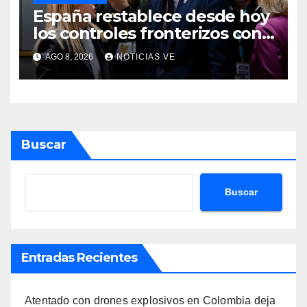
España restablece desde hoy
los controles fronterizos con
Italia tras el rechazo de Roma
AGO 8, 2026
NOTICIAS VE
a retirar las restricciones
Buscar
Buscar
Entradas Recientes
Atentado con drones explosivos en Colombia deja