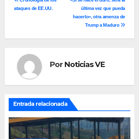
Navegación
ataques de EE.UU.
última vez que pueda
de
hacerlo», otra amenza de
entradas
Trump a Maduro
Por
Noticias VE
Entrada relacionada