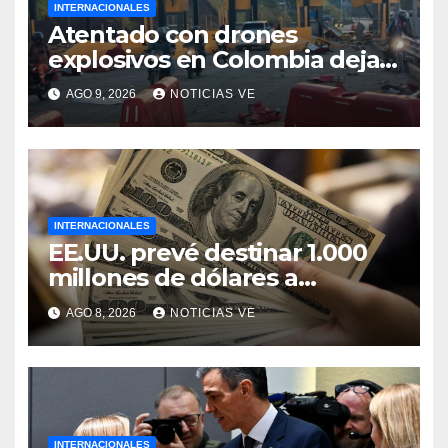
INTERNACIONALES
Atentado con drones
explosivos en Colombia deja
un policía muerto
AGO 9, 2026
NOTICIAS VE
INTERNACIONALES
EE.UU. prevé destinar 1.000
millones de dólares a
Colombia para un paquete de
AGO 8, 2026
NOTICIAS VE
seguridad
INTERNACIONALES