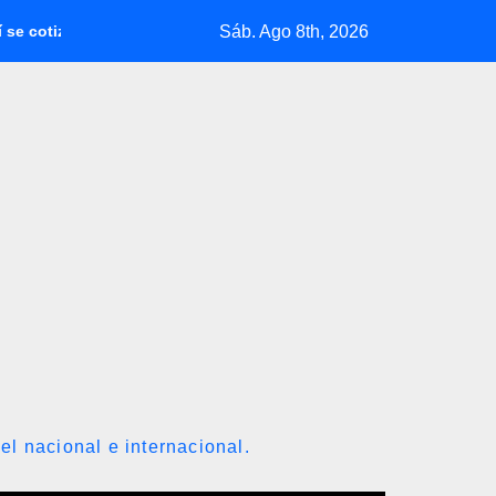
Sáb. Ago 8th, 2026
l dólar en Venezuela con fecha valor lunes 10 de agosto de 2026
el nacional e internacional.