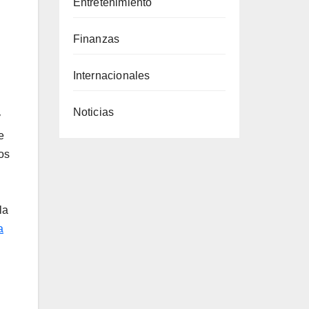
Entretenimiento
Finanzas
Internacionales
Noticias
y
e
os
la
a