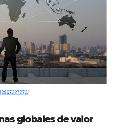
5142967227272/
nas globales de valor