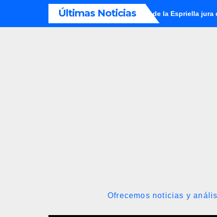
Saltar
Últimas Noticias
no y la oposición
Abelardo de la Espriella jura como presid
al
contenido
Ofrecemos noticias y anális