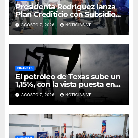
Presidenta Rodríguez lanza
Plan Crediticio con Subsidio
Directo en encuentro con
AGOSTO 7, 2026
NOTICIAS VE
Juntas de Condominio
FINANZAS
El petróleo de Texas sube un
1,15%, con la vista puesta en
el estrecho de Ormuz
AGOSTO 7, 2026
NOTICIAS VE