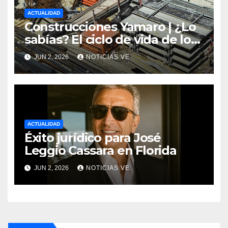
ACTUALIDAD
Construcciones Yamaro | ¿Lo
sabías? El ciclo de vida de los
materiales de construcción
JUN 2, 2026
NOTICIAS VE
revoluciona eficiencia en
proyectos modernos
ACTUALIDAD
Éxito jurídico para José
Leggio Cassara en Florida
JUN 2, 2026
NOTICIAS VE