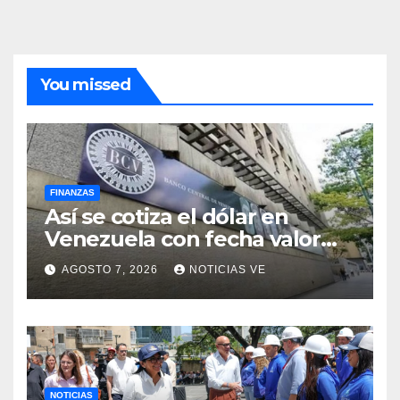
You missed
FINANZAS
Así se cotiza el dólar en
Venezuela con fecha valor
lunes 10 de agosto de 2026
AGOSTO 7, 2026
NOTICIAS VE
NOTICIAS