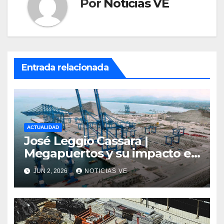
Por
Noticias VE
Entrada relacionada
ACTUALIDAD
José Leggio Cassara |
Megapuertos y su impacto en
el turismo y el comercio
JUN 2, 2026
NOTICIAS VE
global