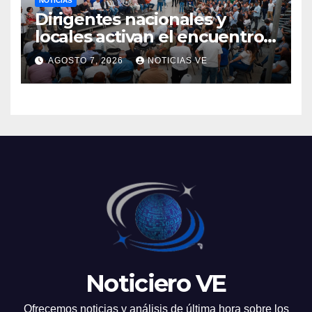
NOTICIAS
Dirigentes nacionales y
locales activan el encuentro
«Repensando a Venezuela»
AGOSTO 7, 2026
NOTICIAS VE
para impulsar propuestas
desde las comunidades
Noticiero VE
Ofrecemos noticias y análisis de última hora sobre los