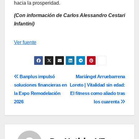
hacia la prosperidad.
(Con información de Carlos Alessandro Cestari
Infantini)
Navegación
Ver fuente
de
entradas
Navegación
Banplus impulsó
Mariángel Arruebarrena
soluciones financieras en
Loreto | Vitalidad sin edad:
de
la Expo Remodelación
El fitness como aliado tras
entradas
2026
los cuarenta