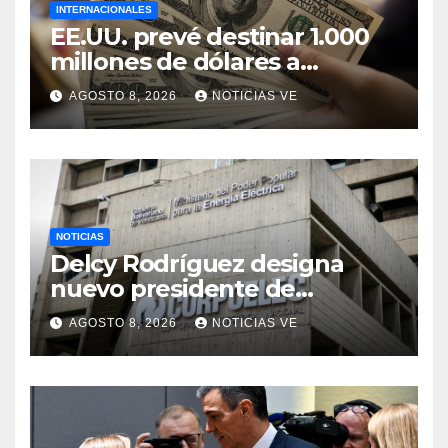
INTERNACIONALES
EE.UU. prevé destinar 1.000
millones de dólares a
Colombia para un paquete
AGOSTO 8, 2026
NOTICIAS VE
de seguridad
NOTICIAS
Delcy Rodríguez designa
nuevo presidente de
Corpoelec y nuevo
AGOSTO 8, 2026
NOTICIAS VE
viceministro de Servicios
Eléctricos