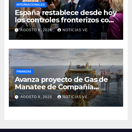
INTERNACIONALES
España restablece desde hoy
los controles fronterizos con
Italia tras el rechazo de Roma
AGOSTO 8, 2026
NOTICIAS VE
a retirar las restricciones
FINANZAS
Avanza proyecto de Gas de
Manatee de Compañía
Nacional de Gas de Trinidad y
AGOSTO 8, 2026
NOTICIAS VE
Tobago