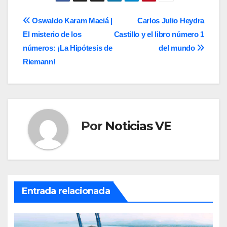
entradas
Navegación
Oswaldo Karam Maciá |
Carlos Julio Heydra
El misterio de los
Castillo y el libro número 1
de
números: ¡La Hipótesis de
del mundo
entradas
Riemann!
Por
Noticias VE
Entrada relacionada