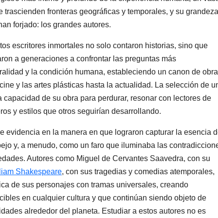
 trascienden fronteras geográficas y temporales, y su grandez
an forjado: los grandes autores.
os escritores inmortales no solo contaron historias, sino que
aron a generaciones a confrontar las preguntas más
oralidad y la condición humana, estableciendo un canon de obr
l cine y las artes plásticas hasta la actualidad. La selección de u
a capacidad de su obra para perdurar, resonar con lectores de
ros y estilos que otros seguirían desarrollando.
se evidencia en la manera en que lograron capturar la esencia 
ejo y, a menudo, como un faro que iluminaba las contradiccion
ciedades. Autores como Miguel de Cervantes Saavedra, con su
liam Shakespeare
, con sus tragedias y comedias atemporales,
gica de sus personajes con tramas universales, creando
bles en cualquier cultura y que continúan siendo objeto de
sidades alrededor del planeta. Estudiar a estos autores no es