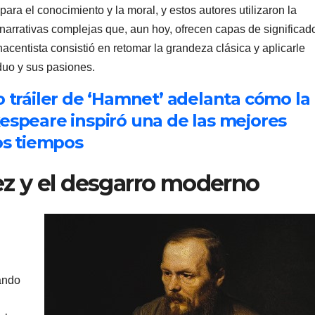
ara el conocimiento y la moral, y estos autores utilizaron la
 narrativas complejas que, aun hoy, ofrecen capas de significad
acentista consistió en retomar la grandeza clásica y aplicarle
duo y sus pasiones.
o tráiler de ‘Hamnet’ adelanta cómo la
espeare inspiró una de las mejores
os tiempos
ez y el desgarro moderno
ando