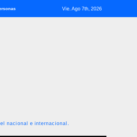
Vie. Ago 7th, 2026
una semana
Marruecos condena a 7 taxistas por facilitar la m
el nacional e internacional.