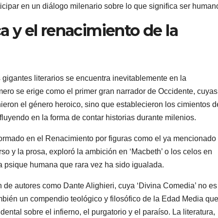
ticipar en un diálogo milenario sobre lo que significa ser human
a y el renacimiento de la
s gigantes literarios se encuentra inevitablemente en la
ero se erige como el primer gran narrador de Occidente, cuyas
inieron el género heroico, sino que establecieron los cimientos d
influyendo en la forma de contar historias durante milenios.
sformado en el Renacimiento por figuras como el ya mencionado
o y la prosa, exploró la ambición en ‘Macbeth’ o los celos en
a psique humana que rara vez ha sido igualada.
n de autores como Dante Alighieri, cuya ‘Divina Comedia’ no es
mbién un compendio teológico y filosófico de la Edad Media qu
ntal sobre el infierno, el purgatorio y el paraíso. La literatura,