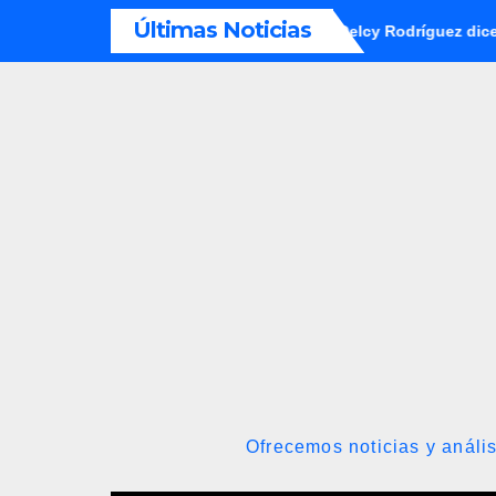
Saltar
Últimas Noticias
 desde la Casa de Nariño
Delcy Rodríguez dice que plan ha
al
contenido
Ofrecemos noticias y anális