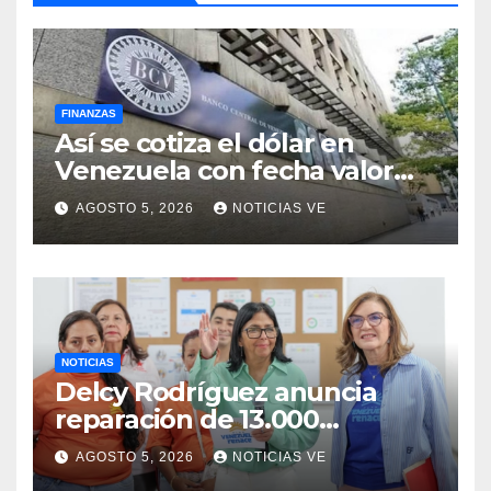
FINANZAS
Así se cotiza el dólar en
Venezuela con fecha valor
jueves 6 de agosto de 2026
AGOSTO 5, 2026
NOTICIAS VE
NOTICIAS
Delcy Rodríguez anuncia
reparación de 13.000
viviendas afectadas por los
AGOSTO 5, 2026
NOTICIAS VE
terremotos