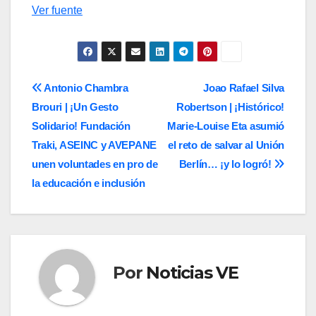
Navegación
Ver fuente
de
entradas
Navegación
Antonio Chambra
Joao Rafael Silva
Brouri | ¡Un Gesto
Robertson | ¡Histórico!
de
Solidario! Fundación
Marie-Louise Eta asumió
entradas
Traki, ASEINC y AVEPANE
el reto de salvar al Unión
unen voluntades en pro de
Berlín… ¡y lo logró!
la educación e inclusión
Por
Noticias VE