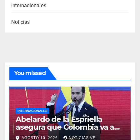
Internacionales
Noticias
You missed
INTERNACIONALES
Abelardo de la Espriella
asegura que Colombia va a
apoyar la ‘democracia’ y la
AGOSTO 10, 2026
NOTICIAS VE