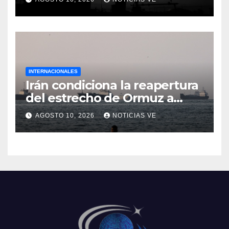
semestre desde 2015
INTERNACIONALES
Irán condiciona la reapertura
del estrecho de Ormuz a
concesiones de EEUU
AGOSTO 10, 2026
NOTICIAS VE