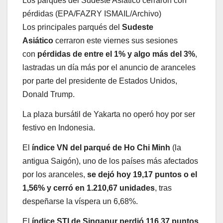
Los parqués del Sudeste Asiático cerraron con
pérdidas (EPA/FAZRY ISMAIL/Archivo)
Los principales parqués del
Sudeste
Asiático
cerraron este viernes sus sesiones
con
pérdidas de entre el 1% y algo más del 3%
,
lastradas un día más por el anuncio de aranceles
por parte del presidente de Estados Unidos,
Donald Trump.
La plaza bursátil de Yakarta no operó hoy por ser
festivo en Indonesia.
El
índice VN del parqué de Ho Chi Minh
(la
antigua Saigón), uno de los países más afectados
por los aranceles,
se dejó hoy 19,17 puntos o el
1,56% y cerró en 1.210,67 unidades
, tras
despeñarse la víspera un 6,68%.
El
índice STI de Singapur perdió 116,37 puntos,