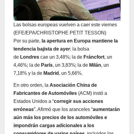
Las bolsas europeas vuelven a caer este viernes
(EFE/EPA/CHRISTOPHE PETIT TESSON)
Por su parte,
la apertura en Europa mantiene la
tendencia bajista de ayer
: la bolsa
de
Londres
cae un 3,48%; la de
Fráncfort
, un
4,46%; la de
París
, un 3,83%; la de
Milán
, un
7,18% y la de
Madrid
, un 5,66%.
En otro orden, la
Asociación China de
Fabricantes de Automóviles
(ACM) instó a
Estados Unidos a “
corregir sus acciones
erróneas
”. Afirmó que los aranceles “
aumentarán
aún más los precios de los automóviles e
impondrán cargas adicionales a los
consumidores de varios países
, incluidos los