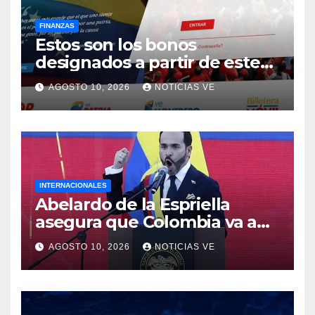
FINANZAS
Estos son los bonos
designados a partir de este
10 de agosto
AGOSTO 10, 2026
NOTICIAS VE
INTERNACIONALES
Abelardo de la Espriella
asegura que Colombia va a
apoyar la ‘democracia’ y la
AGOSTO 10, 2026
NOTICIAS VE
‘libertad’ en Venezuela