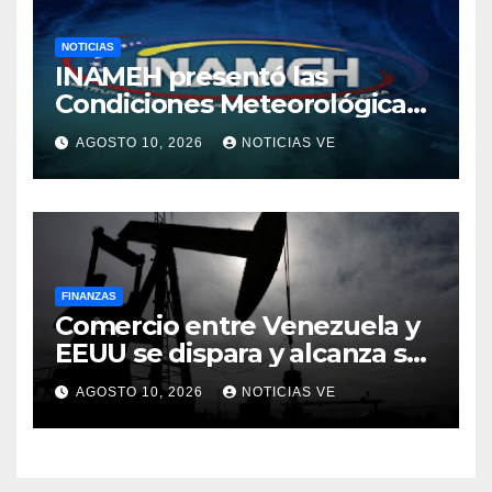
NOTICIAS
INAMEH presentó las
Condiciones Meteorológicas
para las próximas 24 horas,
AGOSTO 10, 2026
NOTICIAS VE
de este lunes 10 de agosto
2026
FINANZAS
Comercio entre Venezuela y
EEUU se dispara y alcanza su
mayor nivel para un primer
AGOSTO 10, 2026
NOTICIAS VE
semestre desde 2015