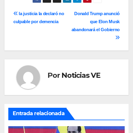
Navegación
la justicia la declaró no
Donald Trump anunció
culpable por demencia
que Elon Musk
de
abandonará el Gobierno
entradas
Por
Noticias VE
Entrada relacionada