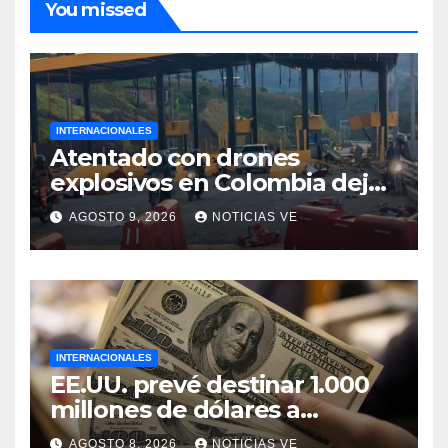
You missed
INTERNACIONALES
Atentado con drones
explosivos en Colombia deja
un policía muerto
AGOSTO 9, 2026
NOTICIAS VE
INTERNACIONALES
EE.UU. prevé destinar 1.000
millones de dólares a
Colombia para un paquete
AGOSTO 8, 2026
NOTICIAS VE