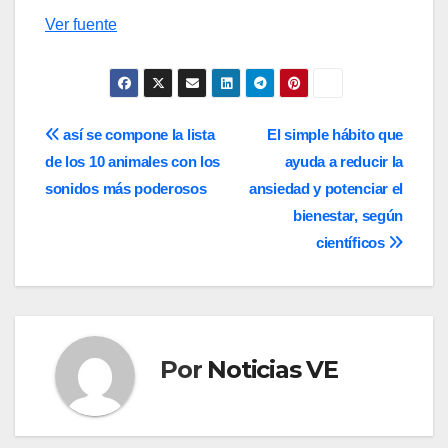
Ver fuente
Navegación
así se compone la lista
El simple hábito que
de los 10 animales con los
ayuda a reducir la
de
sonidos más poderosos
ansiedad y potenciar el
entradas
bienestar, según
científicos
Por
Noticias VE