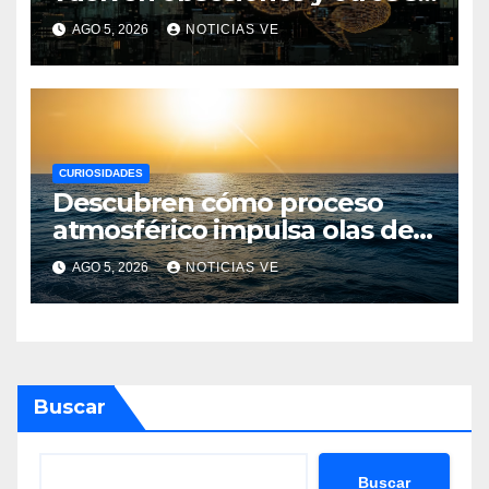
desvanecen
AGO 5, 2026
NOTICIAS VE
CURIOSIDADES
Descubren cómo proceso
atmosférico impulsa olas de
calor marinas extremas
AGO 5, 2026
NOTICIAS VE
Buscar
Buscar