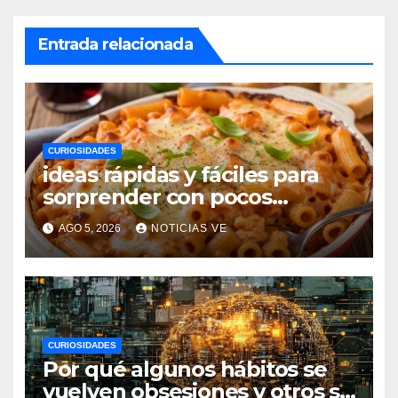
Entrada relacionada
CURIOSIDADES
ideas rápidas y fáciles para
sorprender con pocos
ingredientes
AGO 5, 2026
NOTICIAS VE
CURIOSIDADES
Por qué algunos hábitos se
vuelven obsesiones y otros se