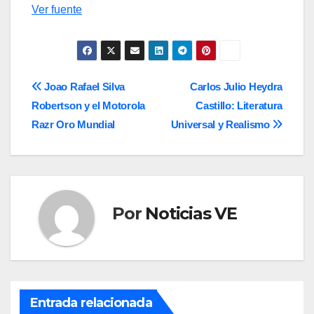
Navegación
Ver fuente
de
entradas
Navegación
Joao Rafael Silva
Carlos Julio Heydra
Robertson y el Motorola
Castillo: Literatura
de
Razr Oro Mundial
Universal y Realismo
entradas
Por
Noticias VE
Entrada relacionada