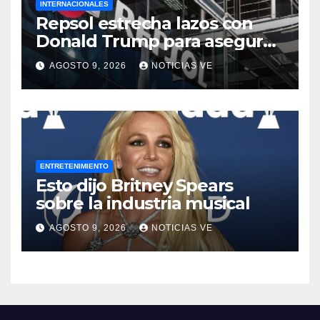
INTERNACIONALES
Repsol estrecha lazos con
Donald Trump para asegurar
negocios en Venezuela
AGOSTO 9, 2026
NOTICIAS VE
ENTRETENIMIENTO
Esto dijo Britney Spears
sobre la industria musical
AGOSTO 9, 2026
NOTICIAS VE