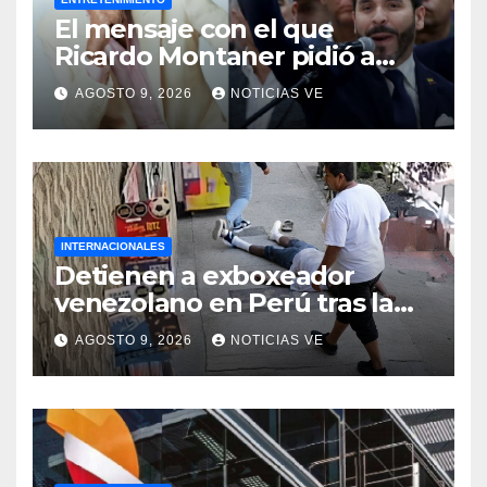
El mensaje con el que
Ricardo Montaner pidió a
Abelardo de la Espriella
AGOSTO 9, 2026
NOTICIAS VE
ayudar a Venezuela
INTERNACIONALES
Detienen a exboxeador
venezolano en Perú tras la
muerte de mototaxista
AGOSTO 9, 2026
NOTICIAS VE
durante una riña