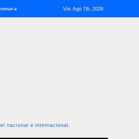
Vie. Ago 7th, 2026
ezuela
IBC subió 146,58% hasta julio y la capitalización de
el nacional e internacional.