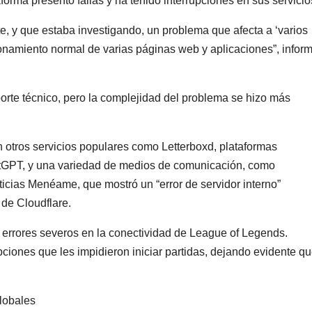
orma presentó fallas y ha tenido interrupciones en sus servicio
e, y que estaba investigando, un problema que afecta a ‘varios
onamiento normal de varias páginas web y aplicaciones”, infor
soporte técnico, pero la complejidad del problema se hizo más
n otros servicios populares como Letterboxd, plataformas
hatGPT, y una variedad de medios de comunicación, como
icias Menéame, que mostró un “error de servidor interno”
 de Cloudflare.
errores severos en la conectividad de League of Legends.
ciones que les impidieron iniciar partidas, dejando evidente q
globales