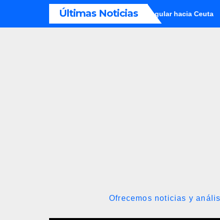
Saltar
Últimas Noticias
tas por facilitar la migración irregular hacia Ceuta
Conindu
al
contenido
Ofrecemos noticias y anális