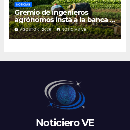
NOTICIAS
Gremio de ingenieros
agrónomos insta a la banca a
financiar la agricultura
AGOSTO 6, 2026
NOTICIAS VE
familiar
Noticiero VE