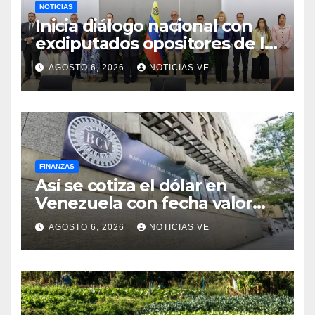
NOTICIAS
Inicia diálogo nacional con
exdiputados opositores de la
AN de 2015
AGOSTO 6, 2026
NOTICIAS VE
FINANZAS
Así se cotiza el dólar en
Venezuela con fecha valor
viernes 7 de agosto de 2026
AGOSTO 6, 2026
NOTICIAS VE