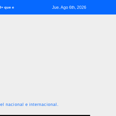
Jue. Ago 6th, 2026
 exportado a 21 países
INAMEH presentó las Condiciones Me
el nacional e internacional.