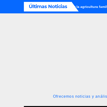
Saltar
Últimas Noticias
sta a la banca a financiar la agricultura familiar
Venezuela
al
contenido
Ofrecemos noticias y anális