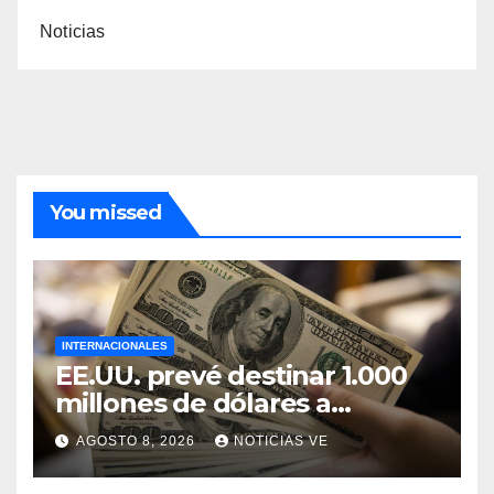
Noticias
You missed
INTERNACIONALES
EE.UU. prevé destinar 1.000
millones de dólares a
Colombia para un paquete
AGOSTO 8, 2026
NOTICIAS VE
de seguridad