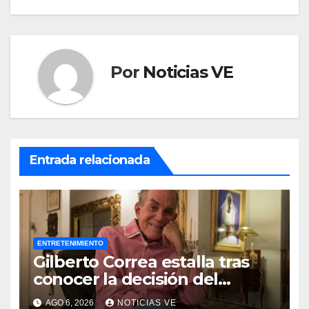
Por
Noticias VE
Entrada relacionada
ENTRETENIMIENTO
Gilberto Correa estalla tras
conocer la decisión del
tribunal en su caso
AGO 6, 2026
NOTICIAS VE