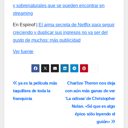
y sobrenaturales que se pueden encontrar en
streaming
En Espinof |
El arma secreta de Netflix para seguir
creciendo y duplicar sus ingresos no va ser del
gusto de muchos: más publicidad
Ver fuente
Navegación
ya es la película más
Charlize Theron nos deja
taquillera de toda la
con aún más ganas de ver
de
franquicia
‘La odisea’ de Christopher
entradas
Nolan. «Sé que es algo
épico sólo leyendo el
guión»