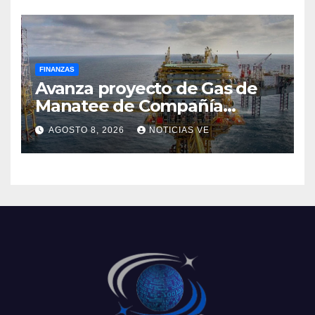
FINANZAS
Avanza proyecto de Gas de
Manatee de Compañía
Nacional de Gas de Trinidad y
AGOSTO 8, 2026
NOTICIAS VE
Tobago