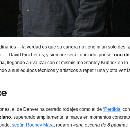
inarios —la verdad es que su carrera no tiene ni un solo desliz
r—, David Fincher es, y siempre será conocido, por ser
uno de
ria
, llegando a rivalizar con el mismísimo Stanley Kubrick en lo
o a sus equipos técnicos y artísticos a repetir una y otra vez l
ce
nes, el de Denver ha cerrado rodajes como el de
‘Perdida’
con
plano
, superando ampliamente la marca en momentos concret
donde,
según Rooney Mara
, rodaron
«una escena de 8 páginas