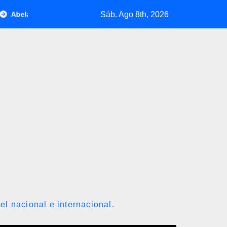
Sáb. Ago 8th, 2026
e la Espriella jura como presidente de Colombia para el periodo 
el nacional e internacional.