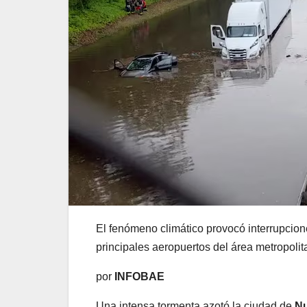
El fenómeno climático provocó interrupcione
principales aeropuertos del área metropoli
por
INFOBAE
Una intensa tormenta azotó la ciudad de
Nu