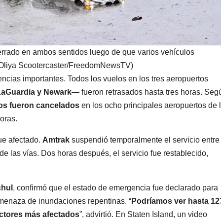
rrado en ambos sentidos luego de que varios vehículos
: Oliya Scootercaster/FreedomNewsTV)
ncias importantes. Todos los vuelos en los tres aeropuertos
LaGuardia y Newark
— fueron retrasados hasta tres horas. Seg
os fueron cancelados
en los ocho principales aeropuertos de 
oras.
fue afectado.
Amtrak
suspendió temporalmente el servicio entre
de las vías. Dos horas después, el servicio fue restablecido,
hul
, confirmó que el estado de emergencia fue declarado para
 amenaza de inundaciones repentinas. “
Podríamos ver hasta 12
ectores más afectados
”, advirtió. En Staten Island, un video