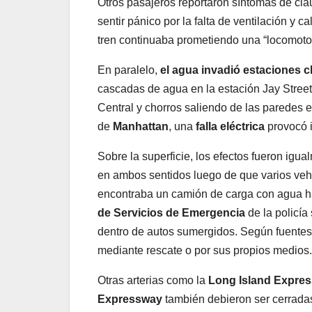
Otros pasajeros reportaron síntomas de cla
sentir pánico por la falta de ventilación y 
tren continuaba prometiendo una “locomotor
En paralelo,
el agua invadió estaciones c
cascadas de agua en la estación Jay Stree
Central y chorros saliendo de las paredes
de
Manhattan
, una
falla eléctrica
provocó i
Sobre la superficie, los efectos fueron ig
en ambos sentidos luego de que varios vehí
encontraba un camión de carga con agua ha
de Servicios de Emergencia
de la policía
dentro de autos sumergidos. Según fuentes o
mediante rescate o por sus propios medios.
Otras arterias como la
Long Island Expre
Expressway
también debieron ser cerrad