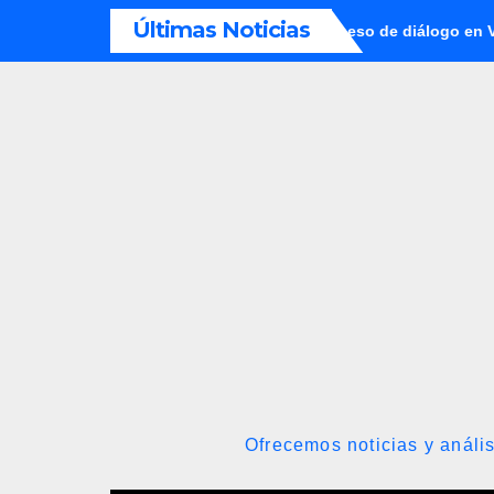
Saltar
Últimas Noticias
cieron metodología para el proceso de diálogo en Venezuela
al
contenido
Ofrecemos noticias y anális