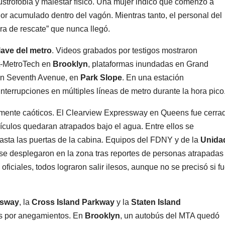
ustrofobia y malestar físico. Una mujer indicó que comenzó a
calor acumulado dentro del vagón. Mientras tanto, el personal del
a de rescate” que nunca llegó.
lave del metro
. Videos grabados por testigos mostraron
t-MetroTech en
Brooklyn
, plataformas inundadas en Grand
 en Seventh Avenue, en
Park Slope
. En una estación
nterrupciones en múltiples líneas de metro durante la hora pico
ualmente caóticos. El Clearview Expressway en Queens fue cerra
culos quedaran atrapados bajo el agua. Entre ellos se
sta las puertas de la cabina. Equipos del FDNY y de la
Unida
 se desplegaron en la zona tras reportes de personas atrapadas
ficiales, todos lograron salir ilesos, aunque no se precisó si f
ssway
, la
Cross Island Parkway
y la
Staten Island
as por anegamientos. En
Brooklyn
, un autobús del MTA quedó