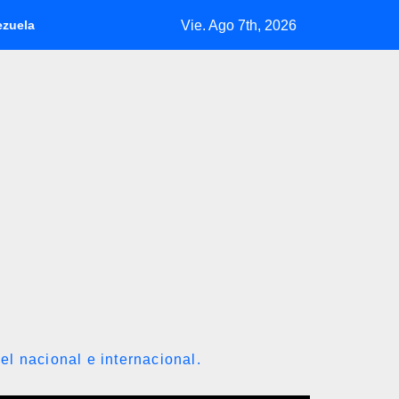
Vie. Ago 7th, 2026
nicia diálogo nacional con exdiputados opositores de la AN de 20
el nacional e internacional.