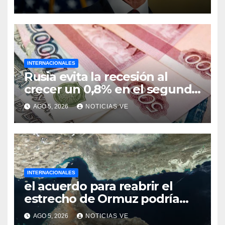
INTERNACIONALES
Rusia evita la recesión al
crecer un 0,8% en el segundo
trimestre
AGO 5, 2026
NOTICIAS VE
INTERNACIONALES
el acuerdo para reabrir el
estrecho de Ormuz podría
concretarse esta semana
AGO 5, 2026
NOTICIAS VE