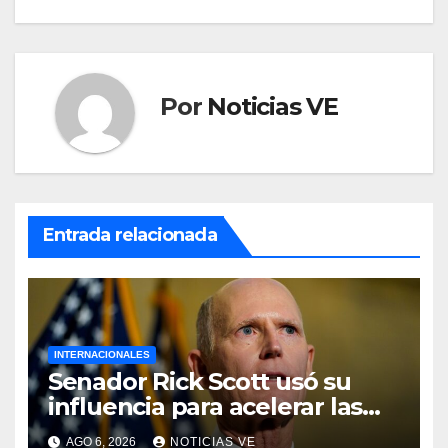
Por
Noticias VE
Entrada relacionada
INTERNACIONALES
Senador Rick Scott usó su
influencia para acelerar las
elecciones en Venezuela
AGO 6, 2026
NOTICIAS VE