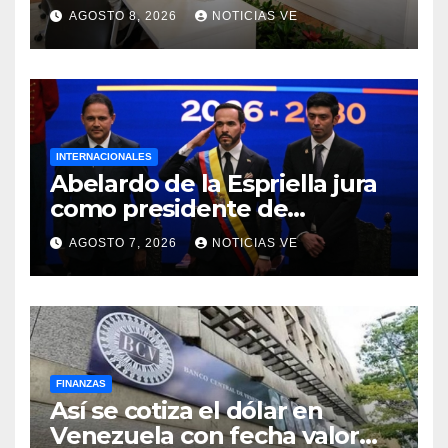
y la oposición
AGOSTO 8, 2026
NOTICIAS VE
INTERNACIONALES
Abelardo de la Espriella jura
como presidente de
Colombia para el periodo
AGOSTO 7, 2026
NOTICIAS VE
2026-2030
FINANZAS
Así se cotiza el dólar en
Venezuela con fecha valor