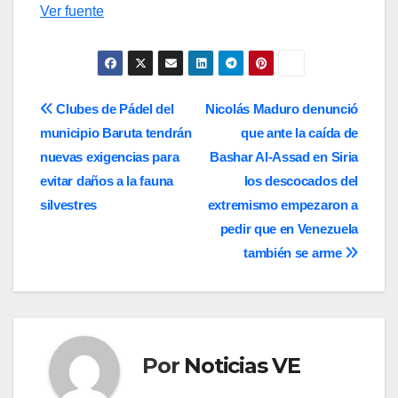
Ver fuente
Navegación
Clubes de Pádel del
Nicolás Maduro denunció
municipio Baruta tendrán
que ante la caída de
de
nuevas exigencias para
Bashar Al-Assad en Siria
entradas
evitar daños a la fauna
los descocados del
silvestres
extremismo empezaron a
pedir que en Venezuela
también se arme
Por
Noticias VE