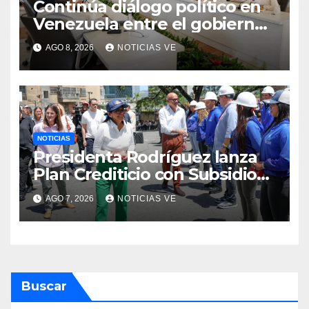
Continúa diálogo político en
Venezuela entre el gobierno
y la oposición
AGO 8, 2026
NOTICIAS VE
NOTICIAS
Presidenta Rodríguez lanza
Plan Crediticio con Subsidio
Directo en encuentro con
AGO 7, 2026
NOTICIAS VE
Juntas de Condominio
Buscar