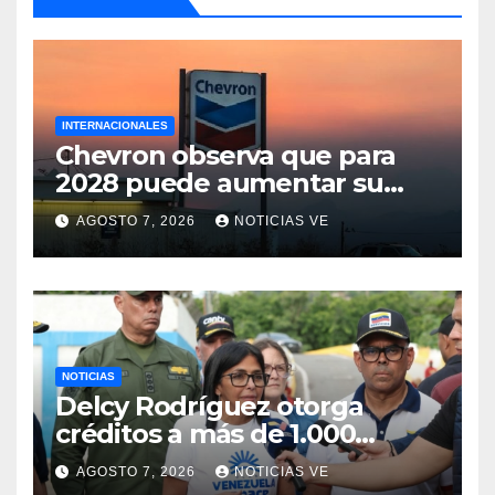
INTERNACIONALES
Chevron observa que para
2028 puede aumentar su
producción en Venezuela y
AGOSTO 7, 2026
NOTICIAS VE
extraer alrededor de 420.000
barriles diarios
NOTICIAS
Delcy Rodríguez otorga
créditos a más de 1.000
comercios para apoyar a los
AGOSTO 7, 2026
NOTICIAS VE
emprendedores afectados