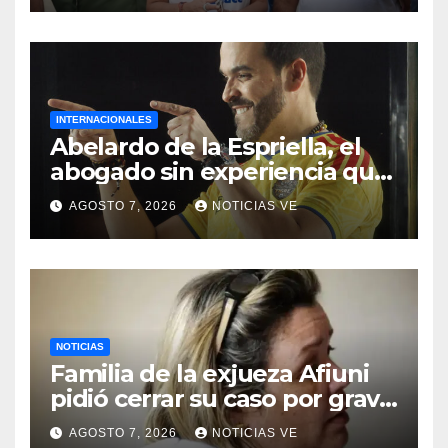
por los terremotos
INTERNACIONALES
Abelardo de la Espriella, el
abogado sin experiencia que
empezó a gobernar
AGOSTO 7, 2026
NOTICIAS VE
Colombia
NOTICIAS
Familia de la exjueza Afiuni
pidió cerrar su caso por grave
enfermedad
AGOSTO 7, 2026
NOTICIAS VE