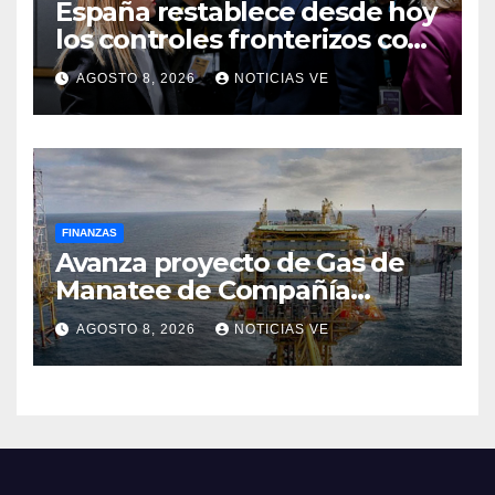
España restablece desde hoy
los controles fronterizos con
Italia tras el rechazo de Roma
AGOSTO 8, 2026
NOTICIAS VE
a retirar las restricciones
FINANZAS
Avanza proyecto de Gas de
Manatee de Compañía
Nacional de Gas de Trinidad y
AGOSTO 8, 2026
NOTICIAS VE
Tobago