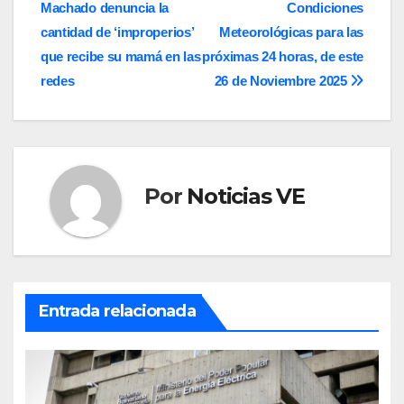
Machado denuncia la
Condiciones
de
cantidad de ‘improperios’
Meteorológicas para las
entradas
que recibe su mamá en las
próximas 24 horas, de este
redes
26 de Noviembre 2025
Por
Noticias VE
Entrada relacionada