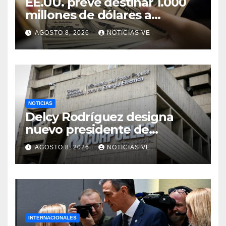
EE.UU. prevé destinar 1.000
millones de dólares a
Colombia para un paquete
AGOSTO 8, 2026
NOTICIAS VE
de seguridad
NOTICIAS
Delcy Rodríguez designa
nuevo presidente de
Corpoelec y nuevo
AGOSTO 8, 2026
NOTICIAS VE
viceministro de Servicios
Eléctricos
INTERNACIONALES