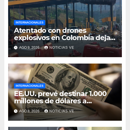
INTERNACIONALES
Atentado con drones
explosivos en Colombia deja
un policía muerto
AGO 9, 2026
NOTICIAS VE
INTERNACIONALES
EE.UU. prevé destinar 1.000
millones de dólares a
Colombia para un paquete de
AGO 8, 2026
NOTICIAS VE
seguridad