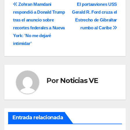
Navegación
Zohran Mamdani
El portaaviones USS
respondió a Donald Trump
Gerald R. Ford cruza el
de
tras el anuncio sobre
Estrecho de Gibraltar
entradas
recortes federales a Nueva
rumbo al Caribe
York: ‘No me dejaré
intimidar’
Por
Noticias VE
Entrada relacionada