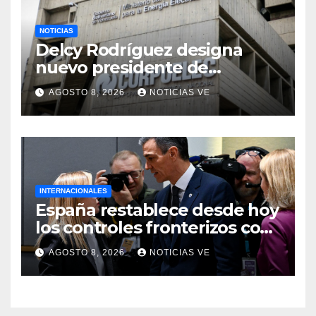
NOTICIAS
Delcy Rodríguez designa
nuevo presidente de
Corpoelec y nuevo
AGOSTO 8, 2026
NOTICIAS VE
viceministro de Servicios
Eléctricos
INTERNACIONALES
España restablece desde hoy
los controles fronterizos con
Italia tras el rechazo de Roma
AGOSTO 8, 2026
NOTICIAS VE
a retirar las restricciones