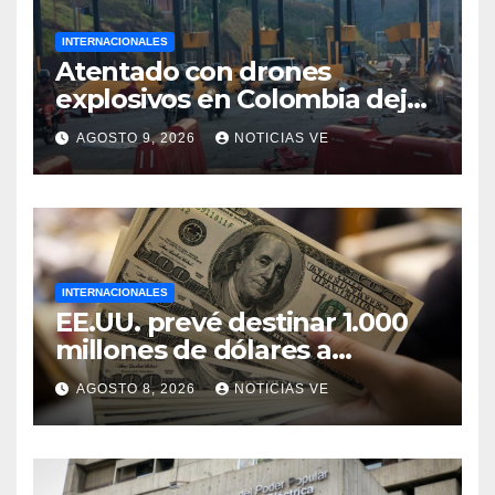
INTERNACIONALES
Atentado con drones
explosivos en Colombia deja
un policía muerto
AGOSTO 9, 2026
NOTICIAS VE
INTERNACIONALES
EE.UU. prevé destinar 1.000
millones de dólares a
Colombia para un paquete
AGOSTO 8, 2026
NOTICIAS VE
de seguridad