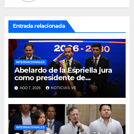
Entrada relacionada
INTERNACIONALES
Abelardo de la Espriella jura
como presidente de
Colombia para el periodo
AGO 7, 2026
NOTICIAS VE
2026-2030
INTERNACIONALES