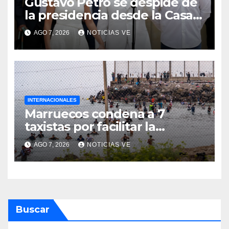
Gustavo Petro se despide de
la presidencia desde la Casa
de Nariño
AGO 7, 2026
NOTICIAS VE
INTERNACIONALES
Marruecos condena a 7
taxistas por facilitar la
migración irregular hacia
AGO 7, 2026
NOTICIAS VE
Ceuta
Buscar