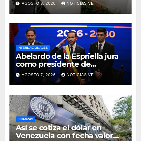
y la oposición
AGOSTO 8, 2026
NOTICIAS VE
INTERNACIONALES
Abelardo de la Espriella jura
como presidente de
Colombia para el periodo
AGOSTO 7, 2026
NOTICIAS VE
2026-2030
FINANZAS
Así se cotiza el dólar en
Venezuela con fecha valor