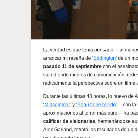
La verdad es que tenía pensado —al menos 
arrancar mi reseña de
‘Eddington’
de un mo
pasado 11 de septiembre
con el asesinato
sacudiendo medios de comunicación, redes 
radicalmente la perspectiva sobre un filme
Durante las últimas 48 horas, lo nuevo de Ari
‘Midsommar’
y
‘Beau tiene miedo’
—con la q
aproximaciones al terror más puro— ha pas
calificar de visionarias
, hermanándose au
Alex Garland, retrató los resultados de un
extrañamente familiar.