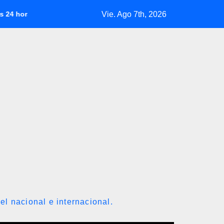
Vie. Ago 7th, 2026
e viernes 7 de agosto 2026
Manuel Rosales celebra el inici
el nacional e internacional.