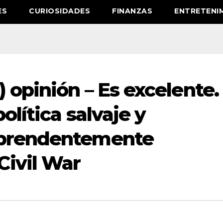
ES
CURIOSIDADES
FINANZAS
ENTRETENI
 opinión – Es excelente.
olítica salvaje y
rprendentemente
ivil War