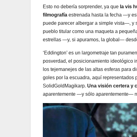
Esto no debería sorprender, ya que
la vis 
filmografía
estrenada hasta la fecha —y est
puede parecer albergar a simple vista—, y se
pueblo titular como una maqueta a pequeña 
estrellas —y, si apuramos, la global— desd
‘Eddington’ es un largometraje tan purament
posverdad, el posicionamiento ideológico ir
los tejemanejes de las altas esferas para d
goles por la escuadra, aquí representados
SolidGoldMagikarp.
Una visión certera y 
aparentemente —y sólo aparentemente— no