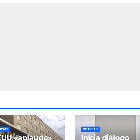
ICIAS
NOTICIAS
EUU «aplaude»
Inicia diálogo