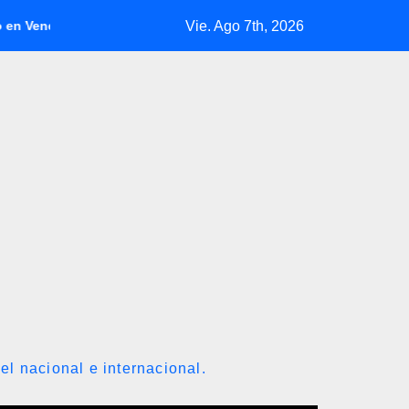
Vie. Ago 7th, 2026
la
Inicia diálogo nacional con exdiputados opositores de l
el nacional e internacional.