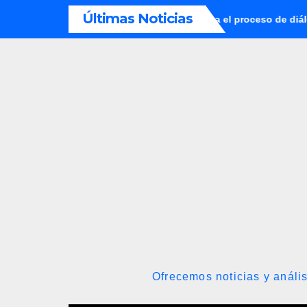
Saltar
Últimas Noticias
es establecieron metodología para el proceso de diálogo en Vene
al
contenido
Ofrecemos noticias y anális