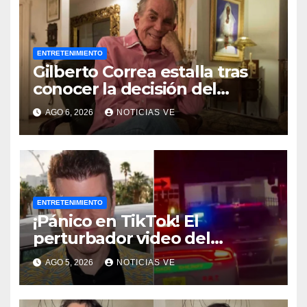
ENTRETENIMIENTO
Gilberto Correa estalla tras
conocer la decisión del
tribunal en su caso
AGO 6, 2026
NOTICIAS VE
ENTRETENIMIENTO
¡Pánico en TikTok! El
perturbador video del
famoso influencer Perez
AGO 5, 2026
NOTICIAS VE
Hilton que obligó a sus fans a
pedir ayuda médica