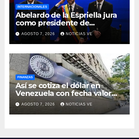
INTERNACIONALES
Abelardo de la Espriella jura
como presidente de
Colombia para el periodo
AGOSTO 7, 2026
NOTICIAS VE
2026-2030
FINANZAS
Así se cotiza el dólar en
Venezuela con fecha valor
lunes 10 de agosto de 2026
AGOSTO 7, 2026
NOTICIAS VE