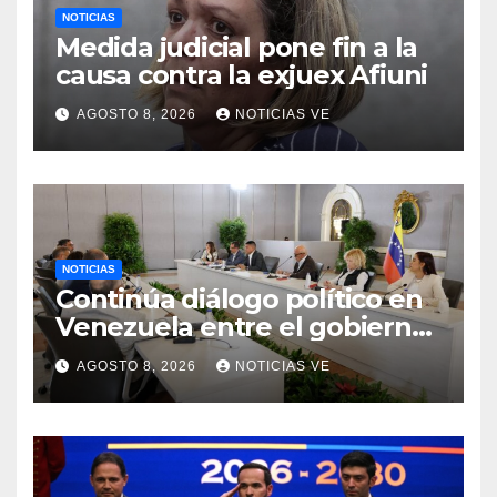
NOTICIAS
Medida judicial pone fin a la
causa contra la exjuex Afiuni
AGOSTO 8, 2026
NOTICIAS VE
NOTICIAS
Continúa diálogo político en
Venezuela entre el gobierno
y la oposición
AGOSTO 8, 2026
NOTICIAS VE