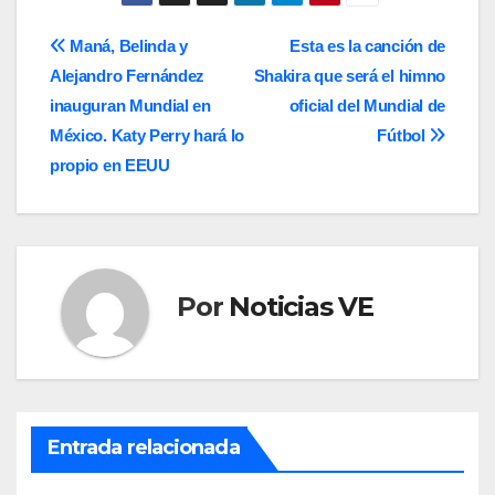
Navegación
Maná, Belinda y
Esta es la canción de
Alejandro Fernández
Shakira que será el himno
de
inauguran Mundial en
oficial del Mundial de
entradas
México. Katy Perry hará lo
Fútbol
propio en EEUU
Por
Noticias VE
Entrada relacionada