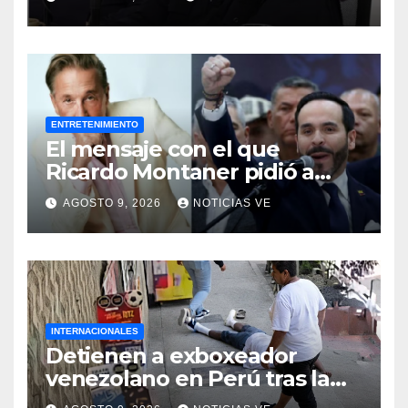
ENTRETENIMIENTO
El mensaje con el que
Ricardo Montaner pidió a
Abelardo de la Espriella
AGOSTO 9, 2026
NOTICIAS VE
ayudar a Venezuela
INTERNACIONALES
Detienen a exboxeador
venezolano en Perú tras la
muerte de mototaxista