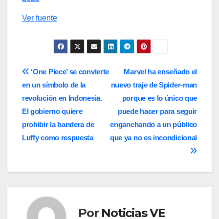
Ver fuente
Navegación
‘One Piece’ se convierte
Marvel ha enseñado el
en un símbolo de la
nuevo traje de Spider-man
de
revolución en Indonesia.
porque es lo único que
entradas
El gobierno quiere
puede hacer para seguir
prohibir la bandera de
enganchando a un público
Luffy como respuesta
que ya no es incondicional
Por
Noticias VE