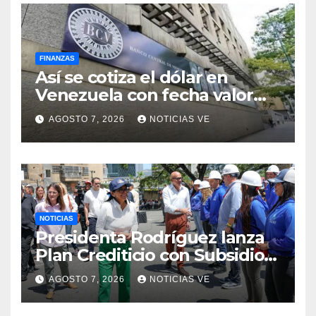
FINANZAS
Así se cotiza el dólar en
Venezuela con fecha valor
lunes 10 de agosto de 2026
AGOSTO 7, 2026
NOTICIAS VE
NOTICIAS
Presidenta Rodríguez lanza
Plan Crediticio con Subsidio
Directo en encuentro con
AGOSTO 7, 2026
NOTICIAS VE
Juntas de Condominio