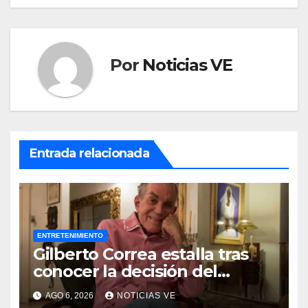
Por
Noticias VE
Entrada relacionada
ENTRETENIMIENTO
Gilberto Correa estalla tras
conocer la decisión del
tribunal en su caso
AGO 6, 2026
NOTICIAS VE