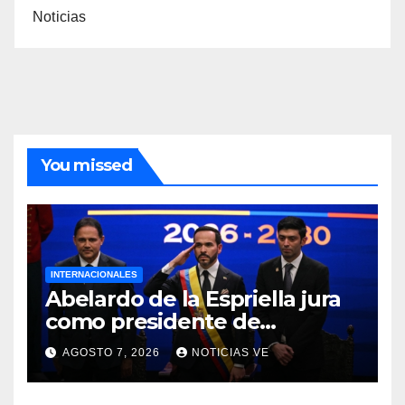
Noticias
You missed
INTERNACIONALES
Abelardo de la Espriella jura
como presidente de
Colombia para el periodo
AGOSTO 7, 2026
NOTICIAS VE
2026-2030