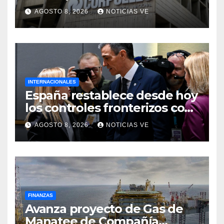
Corpoelec y nuevo
AGOSTO 8, 2026
NOTICIAS VE
viceministro de Servicios
Eléctricos
INTERNACIONALES
España restablece desde hoy
los controles fronterizos con
Italia tras el rechazo de Roma
AGOSTO 8, 2026
NOTICIAS VE
a retirar las restricciones
FINANZAS
Avanza proyecto de Gas de
Manatee de Compañía