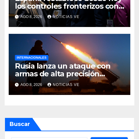
los controles fronterizos con
Italia tras el rechazo de Roma
AGO 8, 2026
NOTICIAS VE
a retirar las restricciones
INTERNACIONALES
Rusia lanza un ataque con
armas de alta precisión
contra la industria militar en
AGO 8, 2026
NOTICIAS VE
Kiev
Buscar