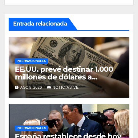
Entrada relacionada
INTERNACIONALES
EE.UU. prevé destinar 1.000
millones de dólares a
Colombia para un paquete de
AGO 8, 2026
NOTICIAS VE
seguridad
INTERNACIONALES
España restablece desde hoy