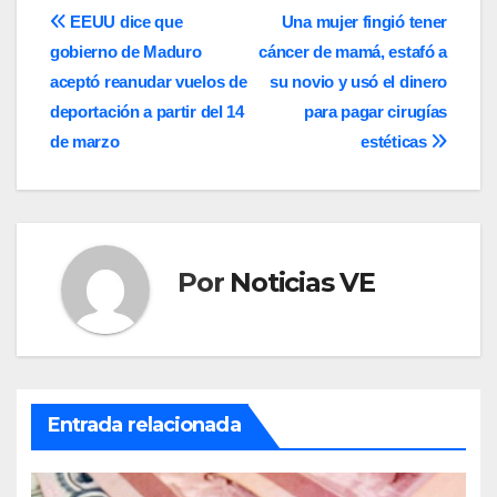
Navegación
EEUU dice que
Una mujer fingió tener
gobierno de Maduro
cáncer de mamá, estafó a
de
aceptó reanudar vuelos de
su novio y usó el dinero
entradas
deportación a partir del 14
para pagar cirugías
de marzo
estéticas
Por
Noticias VE
Entrada relacionada