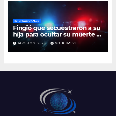
INTERNACIONALES
Fingió que secuestraron a su
hija para ocultar su muerte y
así la policía descubrió el
AGOSTO 9, 2026
NOTICIAS VE
engaño