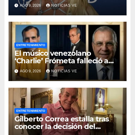
AGO 9, 2026
NOTICIAS VE
ENTRETENIMIENTO
El músico venezolano
‘Charlie’ Frómeta falleció a
sus 82 años
AGO 9, 2026
NOTICIAS VE
ENTRETENIMIENTO
Gilberto Correa estalla tras
conocer la decisión del
tribunal en su caso