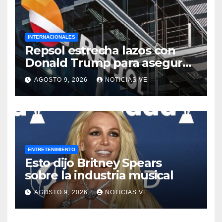
INTERNACIONALES
Repsol estrecha lazos con
Donald Trump para asegurar
negocios en Venezuela
AGOSTO 9, 2026
NOTICIAS VE
ENTRETENIMIENTO
Esto dijo Britney Spears
sobre la industria musical
AGOSTO 9, 2026
NOTICIAS VE