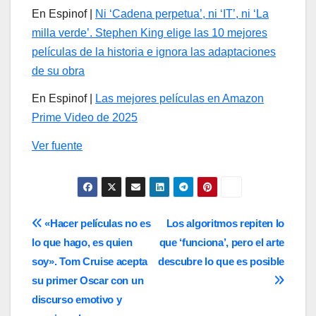
En Espinof |
Ni ‘Cadena perpetua’, ni ‘IT’, ni ‘La
milla verde’. Stephen King elige las 10 mejores
películas de la historia e ignora las adaptaciones
de su obra
En Espinof |
Las mejores películas en Amazon
Prime Video de 2025
Ver fuente
Navegación
«Hacer películas no es
Los algoritmos repiten lo
lo que hago, es quien
que ‘funciona’, pero el arte
de
soy». Tom Cruise acepta
descubre lo que es posible
entradas
su primer Oscar con un
discurso emotivo y