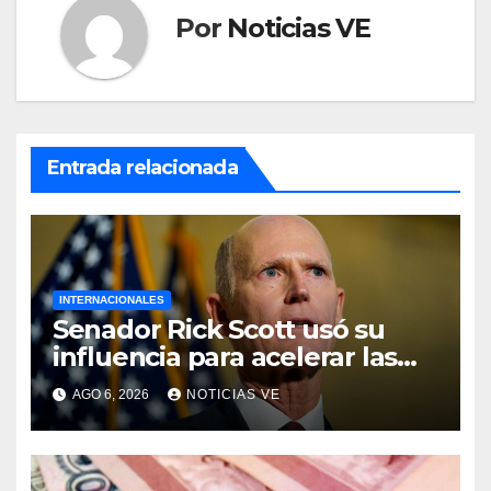
Por
Noticias VE
Entrada relacionada
INTERNACIONALES
Senador Rick Scott usó su
influencia para acelerar las
elecciones en Venezuela
AGO 6, 2026
NOTICIAS VE