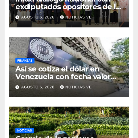
exdiputados opositores de la
AN de 2015
AGOSTO 6, 2026
NOTICIAS VE
FINANZAS
Así se cotiza el dólar en
Venezuela con fecha valor
viernes 7 de agosto de 2026
AGOSTO 6, 2026
NOTICIAS VE
NOTICIAS