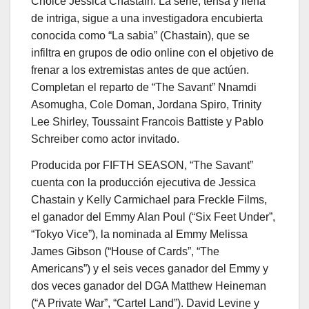
Choice Jessica Chastain. La serie, tensa y llena
de intriga, sigue a una investigadora encubierta
conocida como “La sabia” (Chastain), que se
infiltra en grupos de odio online con el objetivo de
frenar a los extremistas antes de que actúen.
Completan el reparto de “The Savant” Nnamdi
Asomugha, Cole Doman, Jordana Spiro, Trinity
Lee Shirley, Toussaint Francois Battiste y Pablo
Schreiber como actor invitado.
Producida por FIFTH SEASON, “The Savant”
cuenta con la producción ejecutiva de Jessica
Chastain y Kelly Carmichael para Freckle Films,
el ganador del Emmy Alan Poul (“Six Feet Under”,
“Tokyo Vice”), la nominada al Emmy Melissa
James Gibson (“House of Cards”, “The
Americans”) y el seis veces ganador del Emmy y
dos veces ganador del DGA Matthew Heineman
(“A Private War”, “Cartel Land”). David Levine y