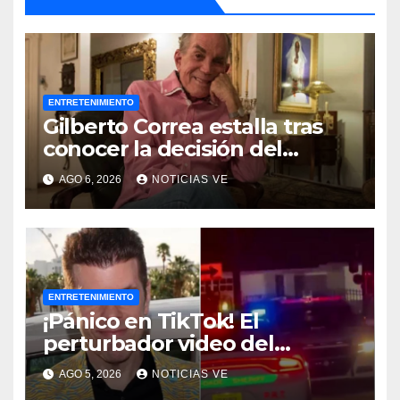
ENTRETENIMIENTO
Gilberto Correa estalla tras
conocer la decisión del
tribunal en su caso
AGO 6, 2026
NOTICIAS VE
ENTRETENIMIENTO
¡Pánico en TikTok! El
perturbador video del
famoso influencer Perez
AGO 5, 2026
NOTICIAS VE
Hilton que obligó a sus fans a