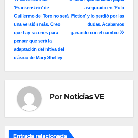
Navegación
‘Frankenstein’ de
asegurado en ‘Pulp
de
Guillermo del Toro no será
Fiction’ y lo perdió por las
entradas
una versión más. Creo
dudas. Acabamos
que hay razones para
ganando con el cambio
pensar que será la
adaptación definitiva del
clásico de Mary Shelley
Por
Noticias VE
Entrada relacionada