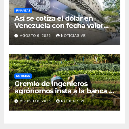
FINANZAS
Así se cotiza el dólar en
Venezuela con fecha valor
viernes 7 de agosto de 2026
AGOSTO 6, 2026
NOTICIAS VE
NOTICIAS
Gremio de ingenieros
agrónomos insta a la banca a
financiar la agricultura
AGOSTO 6, 2026
NOTICIAS VE
familiar