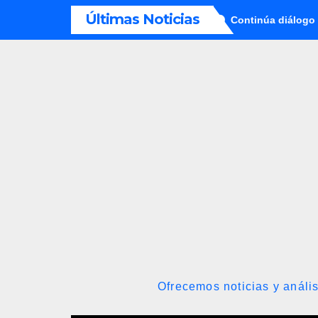
Saltar
Últimas Noticias
 causa contra la exjuex Afiuni
Continúa diálogo político en 
al
contenido
Ofrecemos noticias y anális