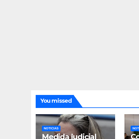
You missed
NOTICIAS
NOT
Medida judicial
Co