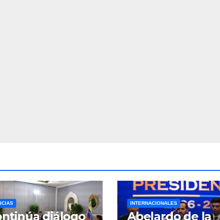
ICIAS
INTERNACIONALES
ntinúa diálogo
Abelardo de la