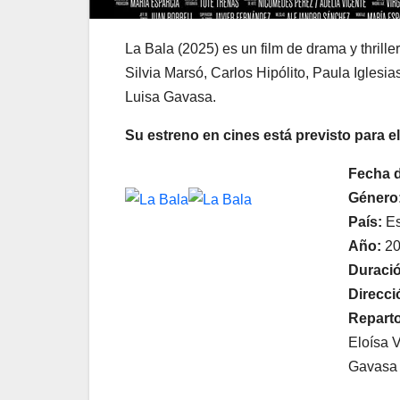
La Bala (2025) es un film de drama y thrille
Silvia Marsó, Carlos Hipólito, Paula Iglesi
Luisa Gavasa.
Su estreno en cines está previsto para e
Fecha d
Género
País:
Es
Año:
20
Duraci
Direcci
Reparto
Eloísa 
Gavasa