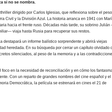
za si no se nombra.
hriller dirigido por Carlos Iglesias, que reflexiona sobre el peso
ra Civil y la División Azul. La historia arranca en 1941 con Marí
ria hacia el frente ruso. Décadas más tarde, su sobrino Julián
liar— viaja hasta Rusia para recuperar sus restos.
a destapará un informe balístico sorprendente y abrirá viejas
erdad heredada. En su búsqueda por cerrar un capítulo olvidado 
secretos silenciados, al peso de la memoria y a las contradiccion
l foco en la necesidad de reconciliación y en cómo los fantasm
nte. Con un reparto de grandes nombres del cine español y el
oria Democrática, la película se estrenará en cines el 21 de