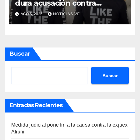
dura acusación contra
Telemundo y advirtió que lo
AGO 5, 2026
NOTICIAS VE
que hacen en su contra es
ilegal en EEUU
Buscar
Buscar
Entradas Recientes
Medida judicial pone fin a la causa contra la exjuex
Afiuni