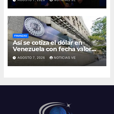
AGOSTO 7, 2026
NOTICIAS VE
2026-2030
FINANZAS
Así se cotiza el dólar en
Venezuela con fecha valor
lunes 10 de agosto de 2026
AGOSTO 7, 2026
NOTICIAS VE