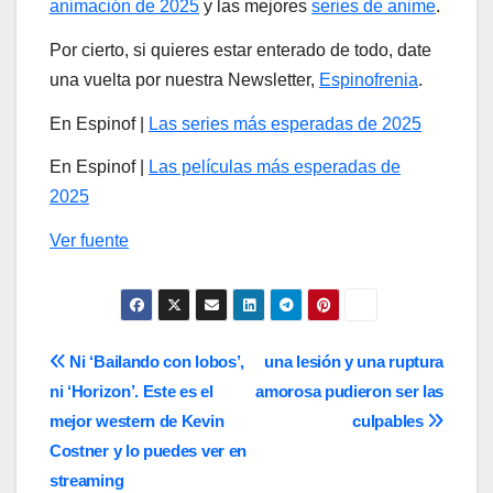
animación de 2025
y las mejores
series de anime
.
Por cierto, si quieres estar enterado de todo, date
una vuelta por nuestra Newsletter,
Espinofrenia
.
En Espinof |
Las series más esperadas de 2025
En Espinof |
Las películas más esperadas de
2025
Ver fuente
Navegación
Ni ‘Bailando con lobos’,
una lesión y una ruptura
ni ‘Horizon’. Este es el
amorosa pudieron ser las
de
mejor western de Kevin
culpables
entradas
Costner y lo puedes ver en
streaming