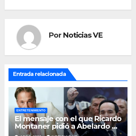
Por
Noticias VE
Entrada relacionada
ENTRETENIMIENTO
El mensaje con el que Ricardo
Montaner pidió a Abelardo de
la Espriella ayudar a