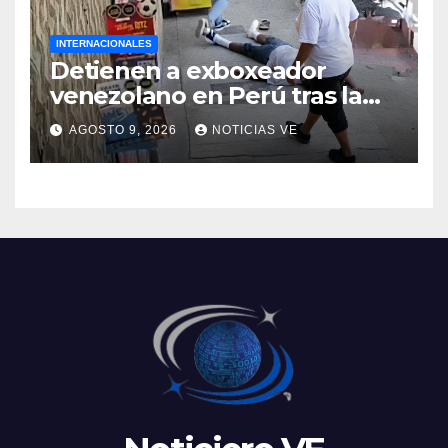
INTERNACIONALES
Detienen a exboxeador
venezolano en Perú tras la
muerte de mototaxista
AGOSTO 9, 2026
NOTICIAS VE
durante una riña