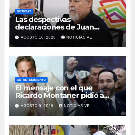
NOTICIAS
Las despectivas
declaraciones de Juan
Barreto sobre María Corina
AGOSTO 10, 2026
NOTICIAS VE
ENTRETENIMIENTO
El mensaje con el que
Ricardo Montaner pidió a
Abelardo de la Espriella
AGOSTO 9, 2026
NOTICIAS VE
ayudar a Venezuela