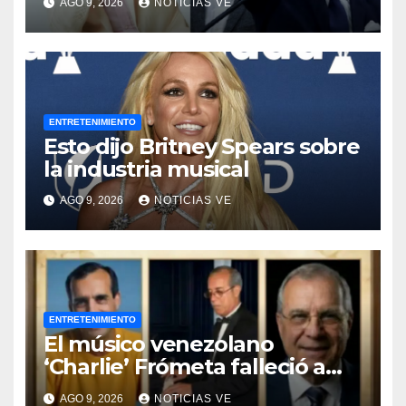
AGO 9, 2026
NOTICIAS VE
Venezuela
ENTRETENIMIENTO
Esto dijo Britney Spears sobre
la industria musical
AGO 9, 2026
NOTICIAS VE
ENTRETENIMIENTO
El músico venezolano
‘Charlie’ Frómeta falleció a
sus 82 años
AGO 9, 2026
NOTICIAS VE