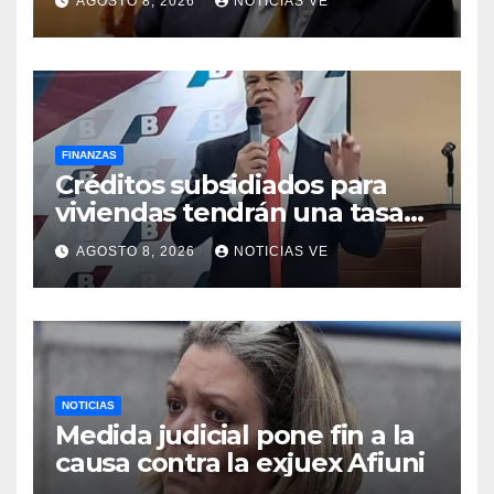
AGOSTO 8, 2026
NOTICIAS VE
FINANZAS
Créditos subsidiados para
viviendas tendrán una tasa
de 5% y se analiza
AGOSTO 8, 2026
NOTICIAS VE
exoneración de aranceles
NOTICIAS
Medida judicial pone fin a la
causa contra la exjuex Afiuni