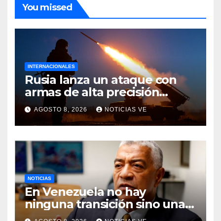
You missed
INTERNACIONALES
Rusia lanza un ataque con
armas de alta precisión
contra la industria militar en
AGOSTO 8, 2026
NOTICIAS VE
Kiev
NOTICIAS
En Venezuela no hay
ninguna transición sino una
ocupación a la fuerza