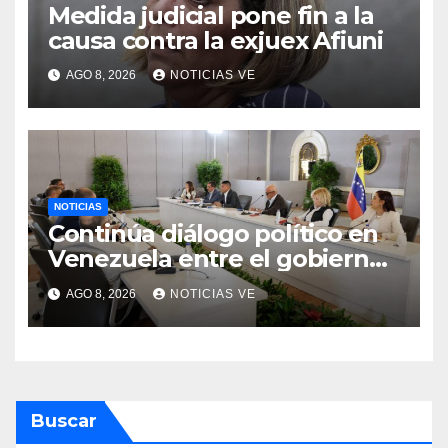
Medida judicial pone fin a la
causa contra la exjuex Afiuni
AGO 8, 2026
NOTICIAS VE
NOTICIAS
Continúa diálogo político en
Venezuela entre el gobierno
y la oposición
AGO 8, 2026
NOTICIAS VE
Buscar