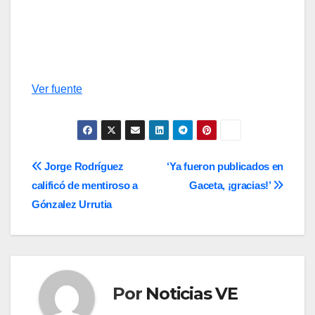
Ver fuente
Navegación
Jorge Rodríguez
‘Ya fueron publicados en
calificó de mentiroso a
Gaceta, ¡gracias!’
de
Gónzalez Urrutia
entradas
Por
Noticias VE