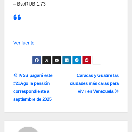
– Bs./RUB 1,73
Ver fuente
Navegación
IVSS pagará este
Caracas y Guatire las
#21Ago la pensión
ciudades más caras para
de
correspondiente a
vivir en Venezuela
entradas
septiembre de 2025