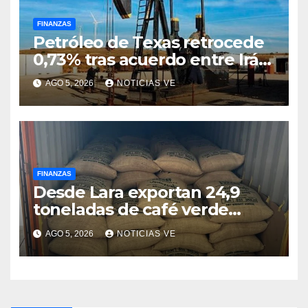
FINANZAS
Petróleo de Texas retrocede
0,73% tras acuerdo entre Irán
y Omán sobre una nueva ruta
AGO 5, 2026
NOTICIAS VE
en Ormuz
FINANZAS
Desde Lara exportan 24,9
toneladas de café verde
rumbo a Italia
AGO 5, 2026
NOTICIAS VE