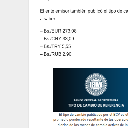
El ente emisor también publicó el tipo de 
a saber:
– Bs./EUR 273,08
– Bs./CNY 33,09
– Bs./TRY 5,55
– Bs./RUB 2,90