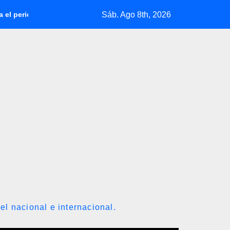
Sáb. Ago 8th, 2026
2026-2030
Así se cotiza el dólar en Venezuela con fecha valo
el nacional e internacional.