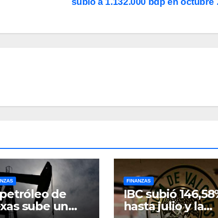
subió a 1.132.000 bdp en octubre
ANZAS
FINANZAS
 petróleo de
IBC subió 146,5
xas sube un
hasta julio y la