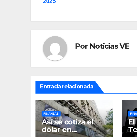
2025
de
entradas
Por
Noticias VE
Entrada relacionada
FINANZAS
FIN
Así se cotiza el
El
dólar en
Te