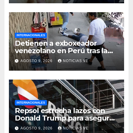
INTERNACIONALES
Detienen a exboxeador
venezolano en Perú tras la
muerte de mototaxista
AGOSTO 9, 2026
NOTICIAS VE
durante una riña
INTERNACIONALES
Repsol estrecha lazos con
Donald Trump para asegurar
negocios en Venezuela
AGOSTO 9, 2026
NOTICIAS VE