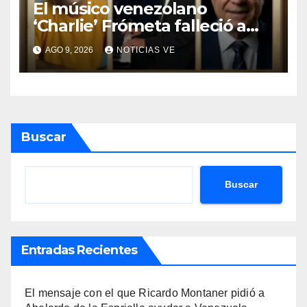
El músico venezolano
‘Charlie’ Frómeta falleció a
sus 82 años
AGO 9, 2026
NOTICIAS VE
Buscar
Buscar
Entradas Recientes
El mensaje con el que Ricardo Montaner pidió a