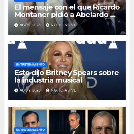
El mensaje con el que Ricardo
Montaner pidió a Abelardo de
la Espriella ayudar a
AGO 9, 2026
NOTICIAS VE
Venezuela
ENTRETENIMIENTO
Esto dijo Britney Spears sobre
la industria musical
AGO 9, 2026
NOTICIAS VE
ENTRETENIMIENTO