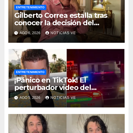
ENTRETENIMIENTO
Gilberto Correa estalla tras
conocer la decisión del
tribunal en su caso
AGO 6, 2026
NOTICIAS VE
ENTRETENIMIENTO
¡Pánico en TikTok! El
perturbador video del
famoso influencer Perez
AGO 5, 2026
NOTICIAS VE
Hilton que obligó a sus fans a
pedir ayuda médica