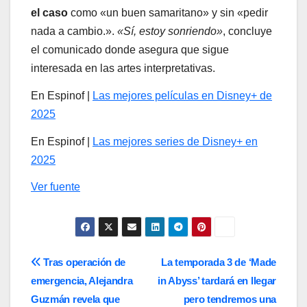
el caso
como «un buen samaritano» y sin «pedir
nada a cambio.».
«Sí, estoy sonriendo»
, concluye
el comunicado donde asegura que sigue
interesada en las artes interpretativas.
En Espinof |
Las mejores películas en Disney+ de
2025
En Espinof |
Las mejores series de Disney+ en
2025
Ver fuente
Navegación
Tras operación de
La temporada 3 de ‘Made
emergencia, Alejandra
in Abyss’ tardará en llegar
de
Guzmán revela que
pero tendremos una