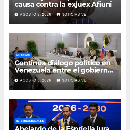
causa contra la exjuex Afiuni
AGOSTO 8, 2026
NOTICIAS VE
NOTICIAS
Continúa diálogo político en
Venezuela entre el gobierno
y la oposición
AGOSTO 8, 2026
NOTICIAS VE
INTERNACIONALES
Abelardo de la Espriella jura