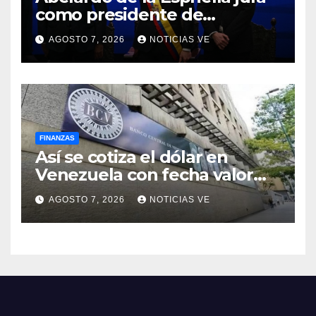
como presidente de
Colombia para el periodo
AGOSTO 7, 2026
NOTICIAS VE
2026-2030
FINANZAS
Así se cotiza el dólar en
Venezuela con fecha valor
lunes 10 de agosto de 2026
AGOSTO 7, 2026
NOTICIAS VE