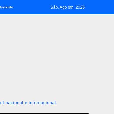
Sáb. Ago 8th, 2026
priella jura como presidente de Colombia para el periodo 2026-20
el nacional e internacional.