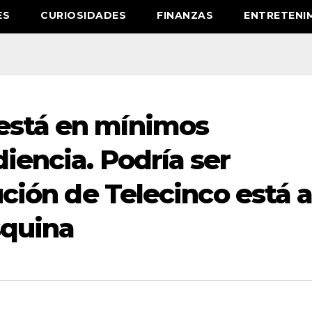
ES
CURIOSIDADES
FINANZAS
ENTRETENI
está en mínimos
diencia. Podría ser
lución de Telecinco está 
squina