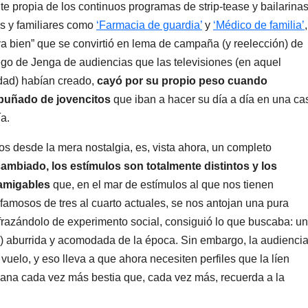
 propia de los continuos programas de strip-tease y bailarina
as y familiares como
‘Farmacia de guardia’
y
‘Médico de familia’
,
a bien” que se convirtió en lema de campaña (y reelección) de
ego de Jenga de audiencias que las televisiones (en aquel
edad) habían creado,
cayó por su propio peso cuando
 puñado de jovencitos
que iban a hacer su día a día en una ca
ía.
s desde la mera nostalgia, es, vista ahora, un completo
cambiado, los estímulos son totalmente distintos y los
 amigables
que, en el mar de estímulos al que nos tienen
famosos de tres al cuarto actuales, se nos antojan una pura
sfrazándolo de experimento social, consiguió lo que buscaba: u
 aburrida y acomodada de la época. Sin embargo, la audienci
 vuelo, y eso lleva a que ahora necesiten perfiles que la líen
pana cada vez más bestia que, cada vez más, recuerda a la